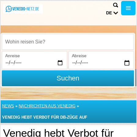
DE
Wohin reisen Sie?
Anreise
Abreise
Suchen
NEWS
»
NACHRICHTEN AUS VENEDIG
»
VENEDIG HEBT VERBOT FÜR DB-ZÜGE AUF
Venedig hebt Verbot für