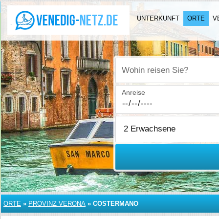
UNTERKUNFT
ORTE
V
Wohin reisen Sie?
Anreise
ORTE
»
PROVINZ VERONA
»
COSTERMANO