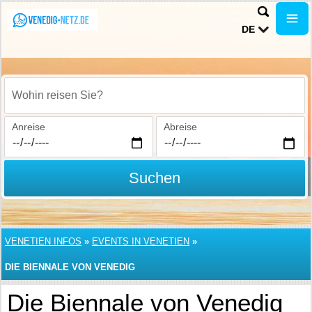
DE
Wohin reisen Sie?
Anreise
Abreise
Suchen
VENETIEN INFOS
»
EVENTS IN VENETIEN
»
DIE BIENNALE VON VENEDIG
Die Biennale von Venedig