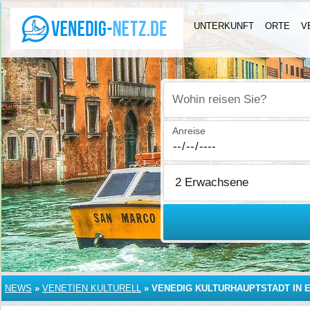
UNTERKUNFT
ORTE
V
Wohin reisen Sie?
Anreise
NEWS
»
VENETIEN KULTURELL
»
VENEDIG KULTURHAUPTSTADT IN E