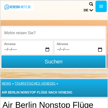
DE
Wohin reisen Sie?
Anreise
Abreise
Suchen
NEWS
»
TOURISTISCHES VENEDIG
»
AIR BERLIN NONSTOP FLÜGE NACH VENEDIG
Air Berlin Nonstop Flüge